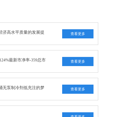
平安产险为实体经济高水平质量的发展提供有力支撑
查看更多
ST三圣收盘上涨124%最新市净率-359总市值1767亿元
查看更多
武汉鑫江车：无桶无泵制冷剂低充注的梦境伙伴
查看更多
查看更多