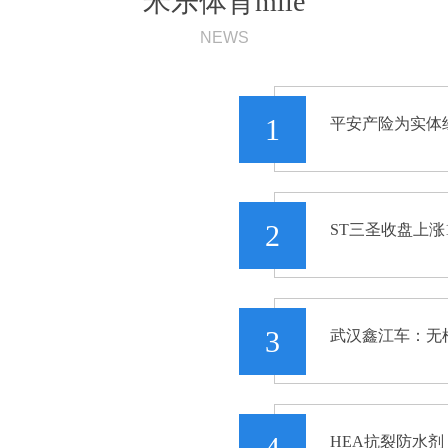
米乐体育mile
NEWS
撑
1
2
3
4
HEA抗裂防水剂