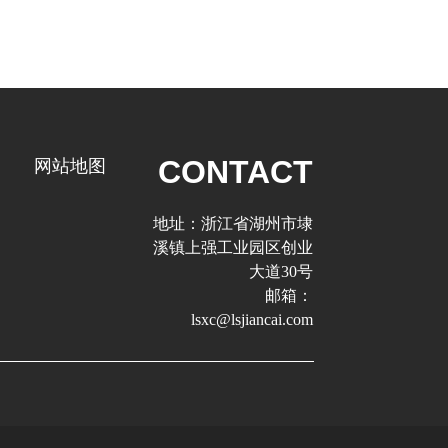
CONTACT
网站地图
地址：
浙江省湖州市埭
溪镇上强工业园区创业
大道30号
邮箱：
lsxc@lsjiancai.com