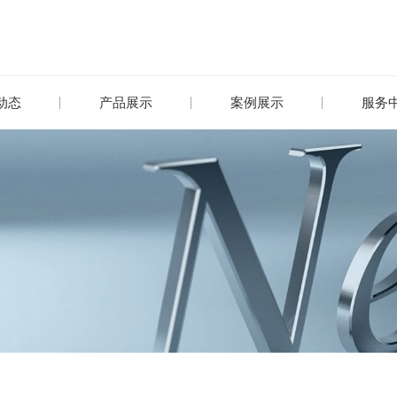
动态
产品展示
案例展示
服务