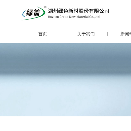
首页
关于我们
新闻