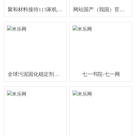
聚和材料接待113家机构调研包括线年一季度业绩说明会的全体投资者、GUOLIAN MINSHENG、Scripts Asia等
网站国产（我国）官方网站IOS安卓手机APP下载安装
全球污泥固化稳定剂商场深度洞悉与未来战略时机（2024-2031）
七一书院-七一网