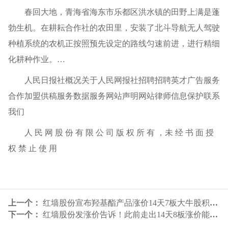
春回大地，青海省海东市乐都区洪水镇的田野上满是蓬
勃生机。在耕耘合作社的农田里，安装了北斗导航无人驾驶
种植系统的农机正按照预先设定的路线匀速前进，进行精细
化耕种作业。…
人民日报社概况关于人民网报社招聘招聘英才广告服务
合作加盟供稿服务数据服务网站声明网站律师信息保护联系
我们
人 民 网 股 份 有 限 公 司 版 权 所 有 ，未 经 书 面 授
权 禁 止 使 用
上一个：
红墙股份宣布羟基酯产品涨价14天7板大牛股积极布局精细化工
下一个：
红墙股份发涨价告诉！此前走出14天8板涨价能否解救下滑4年的净利