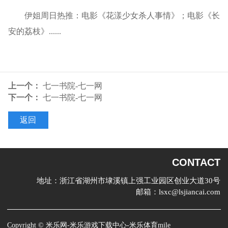
伊姐周日热推：电影《花漾少女杀人事情》；电影《长
安的荔枝》......
上一个：
七一书院-七一网
下一个：
七一书院-七一网
返回
CONTACT
地址：
浙江省湖州市埭溪镇上强工业园区创业大道30号
邮箱：
lsxc@lsjiancai.com
Copyright ©
米乐网-米乐游戏下载中心-米乐体育mile