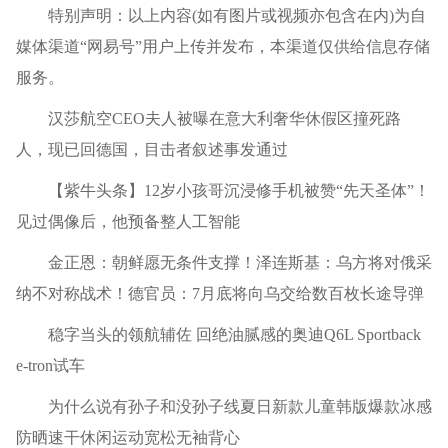
特别声明：以上内容(如有图片或视频亦包含在内)为自
媒体渠道“网易号”用户上传并发布，本渠道仅供给信息存储
服务。
汉莎航空CEO夫人被曝在意大利奢华休假区撞死路
人，现已回德国，目击者叙述事发通过
【紫牛头条】12岁小孩哥沉浸修手机被赞“先天圣体”！
见过偶像后，他预备整人工智能
金正恩：朝鲜愿无条件支撑！泽连斯基：乌方将对俄采
纳不对称战术！德官员：7月底将向乌交给数百枚长途导弹
稳字当头的领航辅佐 回绝油腻感的奥迪Q6L Sportback
e-tron试车
为什么说有孙子和没孙子线夏日新款儿童韩版爆款冰感
防晒速干休闲运动宽松无袖背心