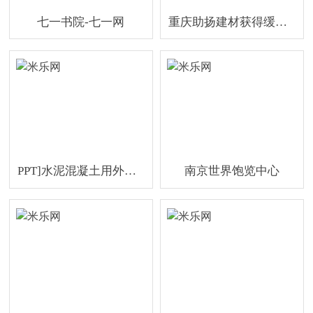
七一书院-七一网
重庆助扬建材获得缓释保坍剂聚羧酸减水剂组成工艺专利
PPT]水泥混凝土用外加剂
南京世界饱览中心